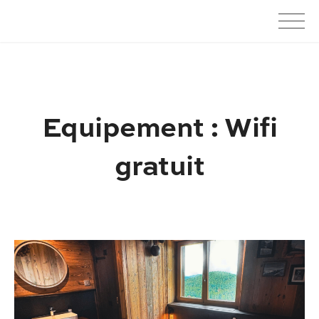
Skip
Le Schallern
to
content
Equipement :
Wifi
gratuit